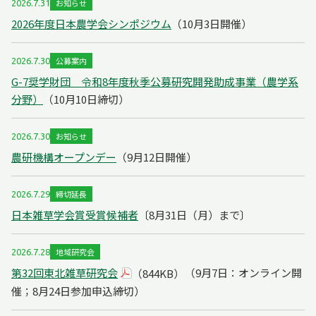
お知らせ
2026.7.31
2026年度日本農学会シンポジウム
（10月3日開催）
公募案内
2026.7.30
G-7奨学財団 令和8年度秋季公募研究開発助成事業（農学系
分野）
（10月10日締切）
お知らせ
2026.7.30
農研機構オープンデー
（9月12日開催）
締切延長
2026.7.29
日本雑草学会賞受賞候補者
〔8月31日（月）まで〕
地域研究会
2026.7.28
第32回東北雑草研究会
（9月7日：オンライン開
（844KB）
催；8月24日参加申込締切）