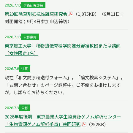
学術研究部会
2026.7.13
第20回除草剤抵抗性雑草研究会
（9月11日：
（1,075KB）
対面開催；9月4日参加申込締切）
公募案内
2026.7.13
東京農工大学 植物遺伝育種学関連分野准教授または講師
（女性限定1名）
注意
2026.7.8
現在「和文誌原稿送付フォーム」，「論文検索システム」，
「お問い合わせ」のページ調整中。ご不便をお掛けします
が，しばらくお待ちください。
公募
2026.7.3
2026年度後期 東京農業大学生物資源ゲノム解析センター
「生物資源ゲノム解析拠点」共同研究
（252KB）