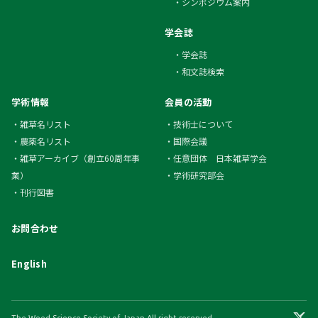
シンポジウム案内
学会誌
学会誌
和文誌検索
学術情報
会員の活動
雑草名リスト
技術士について
農薬名リスト
国際会議
雑草アーカイブ（創立60周年事
任意団体 日本雑草学会
業）
学術研究部会
刊行図書
お問合わせ
English
The Weed Science Society of Japan All right reserved